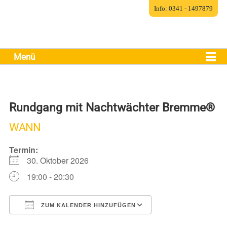
Info: 0341 - 1497879
Menü
Rundgang mit Nachtwächter Bremme®
WANN
Termin:
30. Oktober 2026
19:00 - 20:30
ZUM KALENDER HINZUFÜGEN
ICS herunterladen
Google Kalender
iCalendar
Office 365
Outlook Live