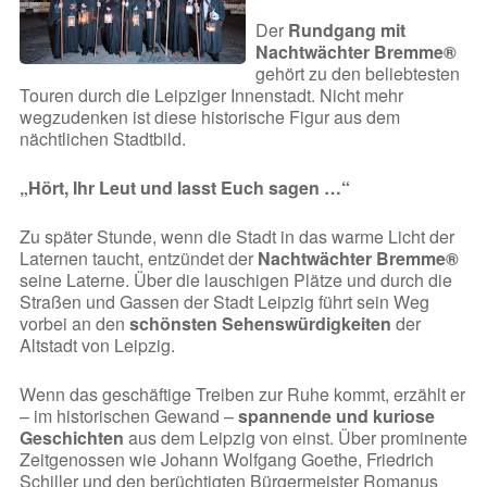
Der
Rundgang mit
Nachtwächter Bremme®
gehört zu den beliebtesten
Touren durch die Leipziger Innenstadt. Nicht mehr
wegzudenken ist diese historische Figur aus dem
nächtlichen Stadtbild.
„Hört, Ihr Leut und lasst Euch sagen …“
Zu später Stunde, wenn die Stadt in das warme Licht der
Laternen taucht, entzündet der
Nachtwächter Bremme®
seine Laterne. Über die lauschigen Plätze und durch die
Straßen und Gassen der Stadt Leipzig führt sein Weg
vorbei an den
schönsten Sehenswürdigkeiten
der
Altstadt von Leipzig.
Wenn das geschäftige Treiben zur Ruhe kommt, erzählt er
– im historischen Gewand –
spannende und kuriose
Geschichten
aus dem Leipzig von einst. Über prominente
Zeitgenossen wie Johann Wolfgang Goethe, Friedrich
Schiller und den berüchtigten Bürgermeister Romanus