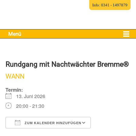
Info: 0341 - 1497879
Menü
Rundgang mit Nachtwächter Bremme®
WANN
Termin:
13. Juni 2026
20:00 - 21:30
ZUM KALENDER HINZUFÜGEN
ICS herunterladen
Google Kalender
iCalendar
Office 365
Outlook Live