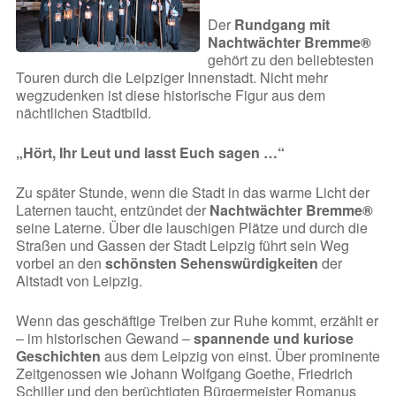
Der
Rundgang mit
Nachtwächter Bremme®
gehört zu den beliebtesten
Touren durch die Leipziger Innenstadt. Nicht mehr
wegzudenken ist diese historische Figur aus dem
nächtlichen Stadtbild.
„Hört, Ihr Leut und lasst Euch sagen …“
Zu später Stunde, wenn die Stadt in das warme Licht der
Laternen taucht, entzündet der
Nachtwächter Bremme®
seine Laterne. Über die lauschigen Plätze und durch die
Straßen und Gassen der Stadt Leipzig führt sein Weg
vorbei an den
schönsten Sehenswürdigkeiten
der
Altstadt von Leipzig.
Wenn das geschäftige Treiben zur Ruhe kommt, erzählt er
– im historischen Gewand –
spannende und kuriose
Geschichten
aus dem Leipzig von einst. Über prominente
Zeitgenossen wie Johann Wolfgang Goethe, Friedrich
Schiller und den berüchtigten Bürgermeister Romanus