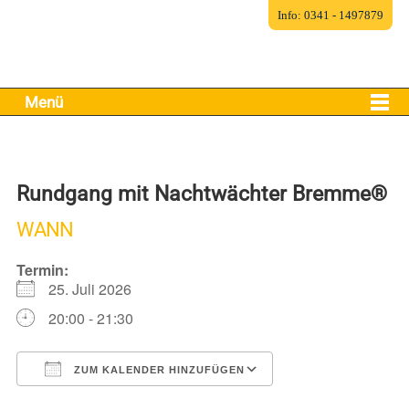
Info: 0341 - 1497879
Menü
Rundgang mit Nachtwächter Bremme®
WANN
Termin:
25. Juli 2026
20:00 - 21:30
ZUM KALENDER HINZUFÜGEN
ICS herunterladen
Google Kalender
iCalendar
Office 365
Outlook Live