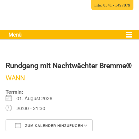
Info: 0341 - 1497879
Menü
Rundgang mit Nachtwächter Bremme®
WANN
Termin:
01. August 2026
20:00 - 21:30
ZUM KALENDER HINZUFÜGEN
ICS herunterladen
Google Kalender
iCalendar
Office 365
Outlook Live