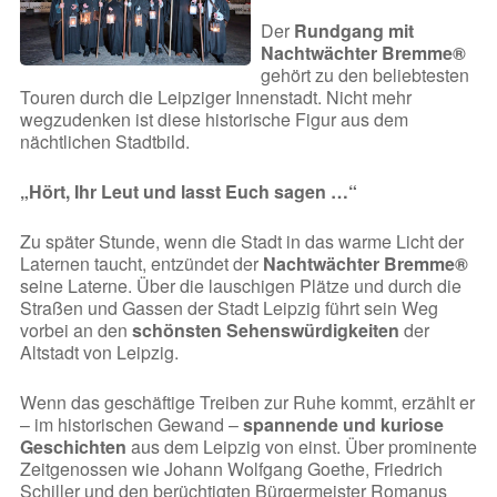
Der
Rundgang mit
Nachtwächter Bremme®
gehört zu den beliebtesten
Touren durch die Leipziger Innenstadt. Nicht mehr
wegzudenken ist diese historische Figur aus dem
nächtlichen Stadtbild.
„Hört, Ihr Leut und lasst Euch sagen …“
Zu später Stunde, wenn die Stadt in das warme Licht der
Laternen taucht, entzündet der
Nachtwächter Bremme®
seine Laterne. Über die lauschigen Plätze und durch die
Straßen und Gassen der Stadt Leipzig führt sein Weg
vorbei an den
schönsten Sehenswürdigkeiten
der
Altstadt von Leipzig.
Wenn das geschäftige Treiben zur Ruhe kommt, erzählt er
– im historischen Gewand –
spannende und kuriose
Geschichten
aus dem Leipzig von einst. Über prominente
Zeitgenossen wie Johann Wolfgang Goethe, Friedrich
Schiller und den berüchtigten Bürgermeister Romanus