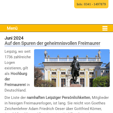
Info: 0341 - 1497879
Menü
Juni 2024
Auf den Spuren der geheimnisvollen Freimaurer
Leipzig, wo seit
1736 zahlreiche
Logen
existieren, gilt
als
Hochburg
der
Freimaurerei
in
Deutschland.
Die Liste der
namhaften Leipziger Persönlichkeiten
, Mitglieder
in hiesigen Freimaurerlogen, ist lang. Sie reicht von Goethes
Zeichenlehrer Adam Friedrich Oeser über Gottfried Körner,