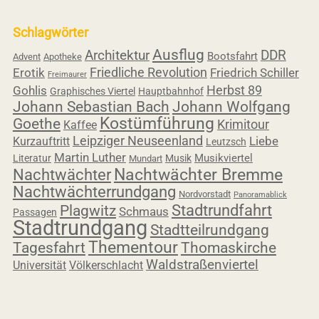
Schlagwörter
Ausflug
Architektur
DDR
Bootsfahrt
Advent
Apotheke
Friedliche Revolution
Erotik
Friedrich Schiller
Freimaurer
Herbst 89
Gohlis
Graphisches Viertel
Hauptbahnhof
Johann Sebastian Bach
Johann Wolfgang
Kostümführung
Goethe
Krimitour
Kaffee
Leipziger Neuseenland
Liebe
Kurzauftritt
Leutzsch
Martin Luther
Musikviertel
Literatur
Musik
Mundart
Nachtwächter
Nachtwächter Bremme
Nachtwächterrundgang
Nordvorstadt
Panoramablick
Stadtrundfahrt
Plagwitz
Schmaus
Passagen
Stadtrundgang
Stadtteilrundgang
Thementour
Thomaskirche
Tagesfahrt
Waldstraßenviertel
Universität
Völkerschlacht