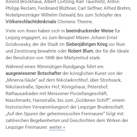
Arnold Brockhaus, Albert Lortzing, Karl Tauchnitz, Anton
Philipp Reclam, Ferdinand Blüthner, Carl Seffner, Alfred Brehm,
Nobelpreisträger Wilhelm Ostwald, bis zum Schöpfer des
Völkerschlachtdenkmals
Clemens Thieme.
Viele von ihnen haben sich in
beeindruckender Weise
für
Leipzig engagiert, so zum Beispiel Mäzen Johann Ernst
Gotzkowsky, der die Stadt im
Siebenjährigen Krieg
vor Ruin
und Zerstörung bewahrte oder
Robert Blum
, der für die Ideale
der Revolution von 1848 den Märtyrertod starb.
Während eines 90minütigen Rundgangs führt ein
ausgewiesener Botschafter
der königlichen Kunst von der
„Minerva-Säule“ auf dem Nikolaikirchhof, über Strohsack,
Nikolaistraße, Specks Hof, Königshaus, Petershof,
Rathausarkaden mit Meissener Porzellangeschäft,
Naschmarkt, Hainstraße, bis zum „Goldenen Schiff“, einem
historischen Versammlungsort der Leipziger Bruderschaft.
„Auf den Spuren der geheimnisvollen Freimaurer“ folgt mit
zahlreichen Begebenheiten und Geschichten dem Wirken der
Leipziger Freimaurer.
weiter »