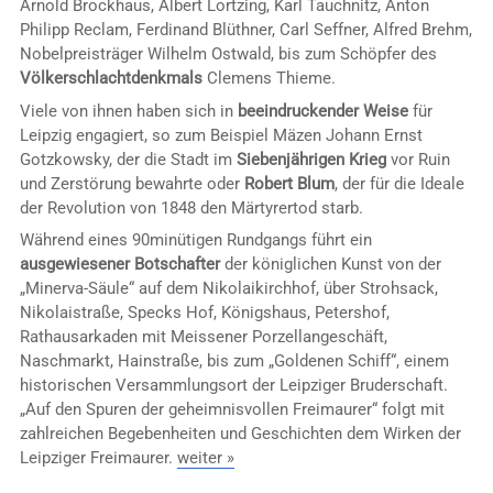
Arnold Brockhaus, Albert Lortzing, Karl Tauchnitz, Anton
Philipp Reclam, Ferdinand Blüthner, Carl Seffner, Alfred Brehm,
Nobelpreisträger Wilhelm Ostwald, bis zum Schöpfer des
Völkerschlachtdenkmals
Clemens Thieme.
Viele von ihnen haben sich in
beeindruckender Weise
für
Leipzig engagiert, so zum Beispiel Mäzen Johann Ernst
Gotzkowsky, der die Stadt im
Siebenjährigen Krieg
vor Ruin
und Zerstörung bewahrte oder
Robert Blum
, der für die Ideale
der Revolution von 1848 den Märtyrertod starb.
Während eines 90minütigen Rundgangs führt ein
ausgewiesener Botschafter
der königlichen Kunst von der
„Minerva-Säule“ auf dem Nikolaikirchhof, über Strohsack,
Nikolaistraße, Specks Hof, Königshaus, Petershof,
Rathausarkaden mit Meissener Porzellangeschäft,
Naschmarkt, Hainstraße, bis zum „Goldenen Schiff“, einem
historischen Versammlungsort der Leipziger Bruderschaft.
„Auf den Spuren der geheimnisvollen Freimaurer“ folgt mit
zahlreichen Begebenheiten und Geschichten dem Wirken der
Leipziger Freimaurer.
weiter »