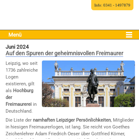
Info: 0341 - 1497879
Menü
Juni 2024
Auf den Spuren der geheimnisvollen Freimaurer
Leipzig, wo seit
1736 zahlreiche
Logen
existieren, gilt
als
Hochburg
der
Freimaurerei
in
Deutschland.
Die Liste der
namhaften Leipziger Persönlichkeiten
, Mitglieder
in hiesigen Freimaurerlogen, ist lang. Sie reicht von Goethes
Zeichenlehrer Adam Friedrich Oeser über Gottfried Körner,