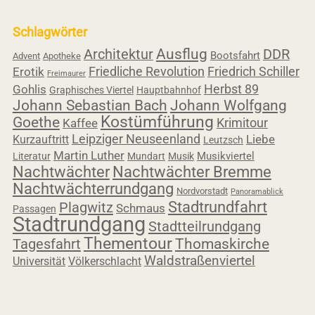
Schlagwörter
Ausflug
Architektur
DDR
Bootsfahrt
Advent
Apotheke
Friedliche Revolution
Friedrich Schiller
Erotik
Freimaurer
Herbst 89
Gohlis
Graphisches Viertel
Hauptbahnhof
Johann Sebastian Bach
Johann Wolfgang
Kostümführung
Goethe
Krimitour
Kaffee
Leipziger Neuseenland
Liebe
Kurzauftritt
Leutzsch
Martin Luther
Musikviertel
Literatur
Mundart
Musik
Nachtwächter
Nachtwächter Bremme
Nachtwächterrundgang
Nordvorstadt
Panoramablick
Stadtrundfahrt
Plagwitz
Schmaus
Passagen
Stadtrundgang
Stadtteilrundgang
Thementour
Thomaskirche
Tagesfahrt
Waldstraßenviertel
Universität
Völkerschlacht