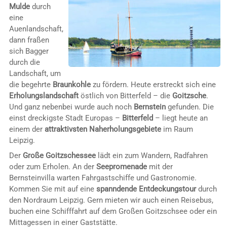
Mulde
durch
eine
Auenlandschaft,
dann fraßen
sich Bagger
durch die
Landschaft, um
die begehrte
Braunkohle
zu fördern. Heute erstreckt sich eine
Erholungslandschaft
östlich von Bitterfeld – die
Goitzsche
.
Und ganz nebenbei wurde auch noch
Bernstein
gefunden. Die
einst dreckigste Stadt Europas –
Bitterfeld
– liegt heute an
einem der
attraktivsten Naherholungsgebiete
im Raum
Leipzig.
Der
Große Goitzschessee
lädt ein zum Wandern, Radfahren
oder zum Erholen. An der
Seepromenade
mit der
Bernsteinvilla warten Fahrgastschiffe und Gastronomie.
Kommen Sie mit auf eine
spanndende Entdeckungstour
durch
den Nordraum Leipzig. Gern mieten wir auch einen Reisebus,
buchen eine Schifffahrt auf dem Großen Goitzschsee oder ein
Mittagessen in einer Gaststätte.