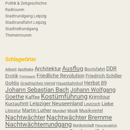
Politik & Zeitgeschichte
Radtouren
Stadtrundgang Leipzig
Stadtrundfahrt Leipzig
Stadtteilrundgang
Thementouren
Schlagwörter
Ausflug
Architektur
DDR
Bootsfahrt
Advent
Apotheke
Friedliche Revolution
Erotik
Friedrich Schiller
Freimaurer
Herbst 89
Gohlis
Graphisches Viertel
Hauptbahnhof
Johann Sebastian Bach
Johann Wolfgang
Kostümführung
Goethe
Krimitour
Kaffee
Leipziger Neuseenland
Liebe
Kurzauftritt
Leutzsch
Martin Luther
Musikviertel
Literatur
Musik
Mundart
Nachtwächter
Nachtwächter Bremme
Nachtwächterrundgang
Nordvorstadt
Panoramablick