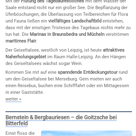
Mit der
Flutung des Tagebaurestloches
mit dem Wasser der
Saale entstand nicht nur ein großer See. Die Bepflanzung der
Uferböschungen, die Überlassung von Teilbereichen für Flora
und Fauna ließen ein
vielfältiges Landschaftbild
entstehen,
dass mit der einstigen Tristesse des Tagebaus nichts mehr zu
tun hat. Die
Marinas in Braunsbedra und Mücheln
verströmen
maritimes Flair
.
Der Geiseltalsee, westlich von Leipzig, ist heute
attraktives
Naherholungsgebiet
im Raum Halle-Leipzig. An den Hängen
des Geiseltalsees wächst sogar Wein.
Kommen Sie mit auf eine
spanndende Entdeckungstour
rund
um den Geiseltalsee bei Merseburg. Gern mieten wir auch
einen Reisebus, buchen eine Schifffahrt oder ein Mittagessen
in einer Gaststätte.
weiter »
Bernstein & Bergbauriesen – die Goitzsche bei
Bitterfeld
Einst floss die