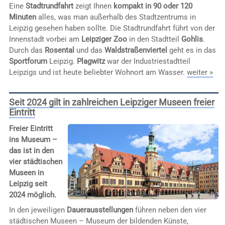
Eine
Stadtrundfahrt
zeigt Ihnen
kompakt in 90 oder 120
Minuten
alles, was man außerhalb des Stadtzentrums in
Leipzig gesehen haben sollte. Die Stadtrundfahrt führt von der
Innenstadt vorbei am
Leipziger Zoo
in den Stadtteil
Gohlis
.
Durch das
Rosental
und das
Waldstraßenviertel
geht es in das
Sportforum
Leipzig.
Plagwitz
war der Industriestadtteil
Leipzigs und ist heute beliebter Wohnort am Wasser.
weiter »
Seit 2024 gilt in zahlreichen Leipziger Museen freier
Eintritt
Freier Eintritt
ins Museum –
das ist in den
vier städtischen
Museen in
Leipzig seit
2024 möglich.
In den jeweiligen
Dauerausstellungen
führen neben den vier
städtischen Museen – Museum der bildenden Künste,