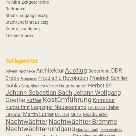
Politik & Zeitgeschichte
Radtouren
Stadtrundgang Leipzig
Stadtrundfahrt Leipzig
Stadtteilrundgang
Thementouren
Schlagwörter
Ausflug
Architektur
DDR
Bootsfahrt
Advent
Apotheke
Friedliche Revolution
Erotik
Friedrich Schiller
Freimaurer
Herbst 89
Gohlis
Graphisches Viertel
Hauptbahnhof
Johann Sebastian Bach
Johann Wolfgang
Kostümführung
Goethe
Krimitour
Kaffee
Leipziger Neuseenland
Liebe
Kurzauftritt
Leutzsch
Martin Luther
Musikviertel
Literatur
Musik
Mundart
Nachtwächter
Nachtwächter Bremme
Nachtwächterrundgang
Nordvorstadt
Panoramablick