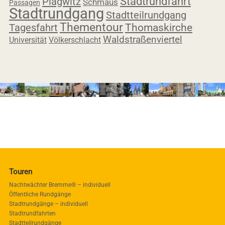
Stadtrundfahrt
Plagwitz
Schmaus
Passagen
Stadtrundgang
Stadtteilrundgang
Thementour
Tagesfahrt
Thomaskirche
Waldstraßenviertel
Universität
Völkerschlacht
Touren
Nachtwächter Bremme® – individuell
Öffentliche Rundgänge
Stadtrundgänge – individuell
Stadtrundfahrten
Stadtteilrundgänge