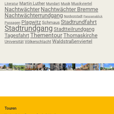
Martin Luther
Musikviertel
Literatur
Mundart
Musik
Nachtwächter
Nachtwächter Bremme
Nachtwächterrundgang
Nordvorstadt
Panoramablick
Stadtrundfahrt
Plagwitz
Schmaus
Passagen
Stadtrundgang
Stadtteilrundgang
Thementour
Tagesfahrt
Thomaskirche
Waldstraßenviertel
Universität
Völkerschlacht
Touren