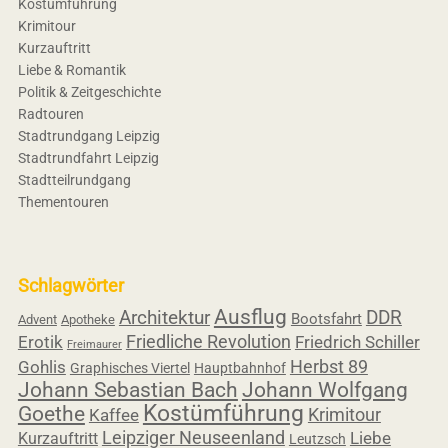
Kostümführung
Krimitour
Kurzauftritt
Liebe & Romantik
Politik & Zeitgeschichte
Radtouren
Stadtrundgang Leipzig
Stadtrundfahrt Leipzig
Stadtteilrundgang
Thementouren
Schlagwörter
Ausflug
Architektur
DDR
Bootsfahrt
Advent
Apotheke
Friedliche Revolution
Erotik
Friedrich Schiller
Freimaurer
Herbst 89
Gohlis
Graphisches Viertel
Hauptbahnhof
Johann Sebastian Bach
Johann Wolfgang
Kostümführung
Goethe
Krimitour
Kaffee
Leipziger Neuseenland
Liebe
Kurzauftritt
Leutzsch