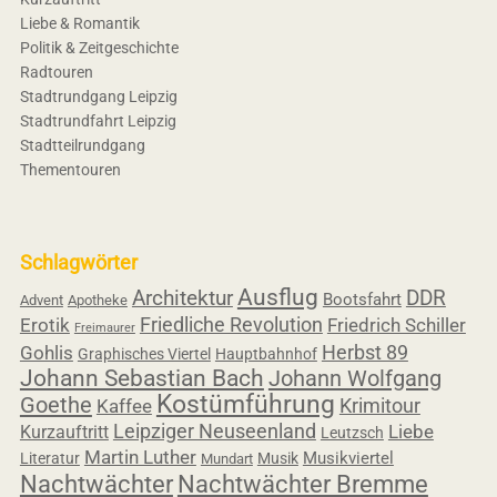
Liebe & Romantik
Politik & Zeitgeschichte
Radtouren
Stadtrundgang Leipzig
Stadtrundfahrt Leipzig
Stadtteilrundgang
Thementouren
Schlagwörter
Ausflug
Architektur
DDR
Bootsfahrt
Advent
Apotheke
Friedliche Revolution
Erotik
Friedrich Schiller
Freimaurer
Herbst 89
Gohlis
Graphisches Viertel
Hauptbahnhof
Johann Sebastian Bach
Johann Wolfgang
Kostümführung
Goethe
Krimitour
Kaffee
Leipziger Neuseenland
Liebe
Kurzauftritt
Leutzsch
Martin Luther
Musikviertel
Literatur
Musik
Mundart
Nachtwächter
Nachtwächter Bremme