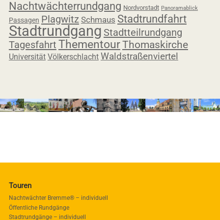
Nachtwächterrundgang
Nordvorstadt
Panoramablick
Stadtrundfahrt
Plagwitz
Schmaus
Passagen
Stadtrundgang
Stadtteilrundgang
Thementour
Tagesfahrt
Thomaskirche
Waldstraßenviertel
Universität
Völkerschlacht
Touren
Nachtwächter Bremme® – individuell
Öffentliche Rundgänge
Stadtrundgänge – individuell