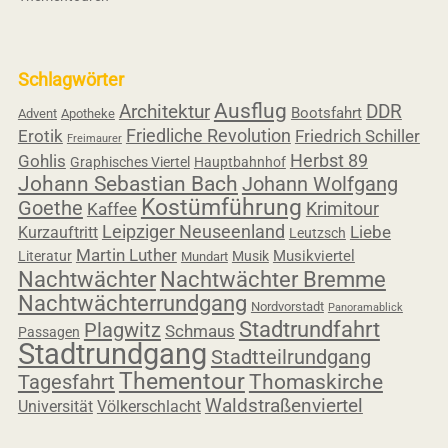
Schlagwörter
Ausflug
Architektur
DDR
Bootsfahrt
Advent
Apotheke
Friedliche Revolution
Erotik
Friedrich Schiller
Freimaurer
Herbst 89
Gohlis
Graphisches Viertel
Hauptbahnhof
Johann Sebastian Bach
Johann Wolfgang
Kostümführung
Goethe
Krimitour
Kaffee
Leipziger Neuseenland
Liebe
Kurzauftritt
Leutzsch
Martin Luther
Musikviertel
Literatur
Musik
Mundart
Nachtwächter
Nachtwächter Bremme
Nachtwächterrundgang
Nordvorstadt
Panoramablick
Stadtrundfahrt
Plagwitz
Schmaus
Passagen
Stadtrundgang
Stadtteilrundgang
Thementour
Tagesfahrt
Thomaskirche
Waldstraßenviertel
Universität
Völkerschlacht