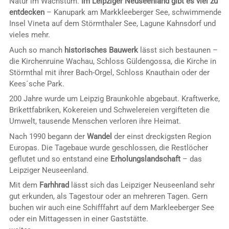
Natur im Wachstum.
Im Leipziger Neuseenland gibt es viel zu
entdecken
– Kanupark am Markkleeberger See, schwimmende
Insel Vineta auf dem Störmthaler See, Lagune Kahnsdorf und
vieles mehr.
Auch so manch
historisches Bauwerk
lässt sich bestaunen –
die Kirchenruine Wachau, Schloss Güldengossa, die Kirche in
Störmthal mit ihrer Bach-Orgel, Schloss Knauthain oder der
Kees´sche Park.
200 Jahre wurde um Leipzig Braunkohle abgebaut. Kraftwerke,
Brikettfabriken, Kokereien und Schwelereien vergifteten die
Umwelt, tausende Menschen verloren ihre Heimat.
Nach 1990 begann der
Wandel
der einst dreckigsten Region
Europas. Die Tagebaue wurde geschlossen, die Restlöcher
geflutet und so entstand eine
Erholungslandschaft
– das
Leipziger Neuseenland.
Mit dem
Farhhrad
lässt sich das Leipziger Neuseenland sehr
gut erkunden, als Tagestour oder an mehreren Tagen. Gern
buchen wir auch eine Schifffahrt auf dem Markleeberger See
oder ein Mittagessen in einer Gaststätte.