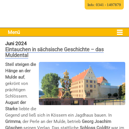
Info: 0341 - 1497879
Menü
Juni 2024
Eintauchen in sächsische Geschichte – das
Muldental
Steil steigen die
Hänge an der
Mulde auf
,
gekrönt von
prächtigen
Schlössern.
August der
Starke
liebte die
Gegend und ließ sich in Kössern ein Jagdhaus bauen. In
Grimma
, der Perle an der Mulde, betrieb
Georg Joachim
Göschen
seinen Verlag. Das stattliche
Schloss Colditz
war im