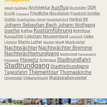
Ausflug
Architektur
DDR
Bootsfahrt
Advent
Apotheke
Friedliche Revolution
Erotik
Friedrich Schiller
Freimaurer
Herbst 89
Gohlis
Graphisches Viertel
Hauptbahnhof
Johann Sebastian Bach
Johann Wolfgang
Kostümführung
Goethe
Krimitour
Kaffee
Leipziger Neuseenland
Liebe
Kurzauftritt
Leutzsch
Martin Luther
Musikviertel
Literatur
Musik
Mundart
Nachtwächter
Nachtwächter Bremme
Nachtwächterrundgang
Nordvorstadt
Panoramablick
Stadtrundfahrt
Plagwitz
Schmaus
Passagen
Stadtrundgang
Stadtteilrundgang
Thementour
Tagesfahrt
Thomaskirche
Waldstraßenviertel
Universität
Völkerschlacht