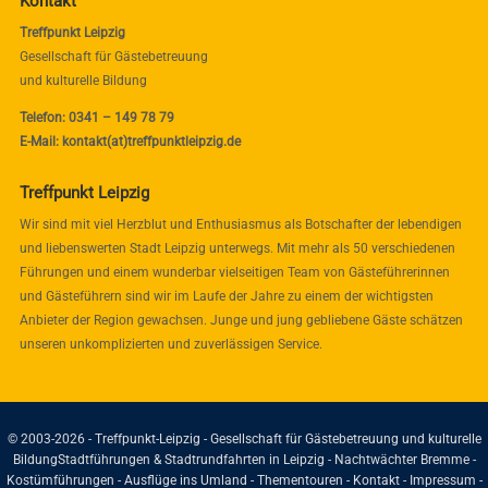
Kontakt
Treffpunkt Leipzig
Gesellschaft für Gästebetreuung
und kulturelle Bildung
Telefon: 0341 – 149 78 79
E-Mail: kontakt(at)treffpunktleipzig.de
Treffpunkt Leipzig
Wir sind mit viel Herzblut und Enthusiasmus als Botschafter der lebendigen
und liebenswerten Stadt Leipzig unterwegs. Mit mehr als 50 verschiedenen
Führungen und einem wunderbar vielseitigen Team von Gästeführerinnen
und Gästeführern sind wir im Laufe der Jahre zu einem der wichtigsten
Anbieter der Region gewachsen. Junge und jung gebliebene Gäste schätzen
unseren unkomplizierten und zuverlässigen Service.
© 2003-2026 - Treffpunkt-Leipzig - Gesellschaft für Gästebetreuung und kulturelle
Bildung
Stadtführungen & Stadtrundfahrten in Leipzig - Nachtwächter Bremme -
Kostümführungen - Ausflüge ins Umland - Thementouren -
Kontakt
-
Impressum
-