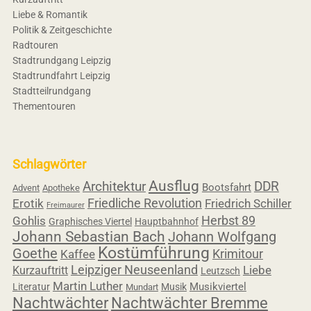
Liebe & Romantik
Politik & Zeitgeschichte
Radtouren
Stadtrundgang Leipzig
Stadtrundfahrt Leipzig
Stadtteilrundgang
Thementouren
Schlagwörter
Ausflug
Architektur
DDR
Bootsfahrt
Advent
Apotheke
Friedliche Revolution
Erotik
Friedrich Schiller
Freimaurer
Herbst 89
Gohlis
Graphisches Viertel
Hauptbahnhof
Johann Sebastian Bach
Johann Wolfgang
Kostümführung
Goethe
Krimitour
Kaffee
Leipziger Neuseenland
Liebe
Kurzauftritt
Leutzsch
Martin Luther
Musikviertel
Literatur
Musik
Mundart
Nachtwächter
Nachtwächter Bremme