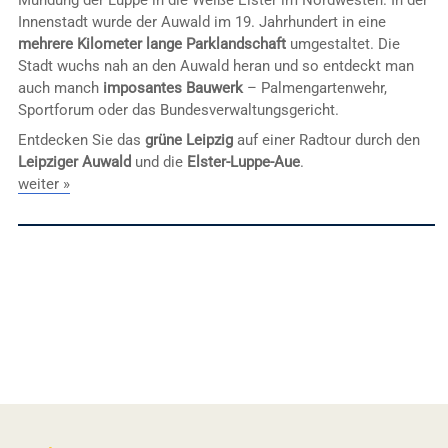
Mündung der Luppe in die Weiße Elster im Nordwesten. In der
Innenstadt wurde der Auwald im 19. Jahrhundert in eine
mehrere Kilometer lange Parklandschaft
umgestaltet. Die
Stadt wuchs nah an den Auwald heran und so entdeckt man
auch manch
imposantes Bauwerk
– Palmengartenwehr,
Sportforum oder das Bundesverwaltungsgericht.
Entdecken Sie das
grüne Leipzig
auf einer Radtour durch den
Leipziger Auwald
und die
Elster-Luppe-Aue
.
weiter »