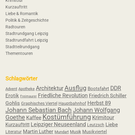
Krimitour
Kurzauftritt
Liebe & Romantik
Politik & Zeitgeschichte
Radtouren
Stadtrundgang Leipzig
Stadtrundfahrt Leipzig
Stadtteilrundgang
Thementouren
Schlagwörter
Ausflug
Architektur
DDR
Bootsfahrt
Advent
Apotheke
Friedliche Revolution
Erotik
Friedrich Schiller
Freimaurer
Herbst 89
Gohlis
Graphisches Viertel
Hauptbahnhof
Johann Sebastian Bach
Johann Wolfgang
Kostümführung
Goethe
Krimitour
Kaffee
Leipziger Neuseenland
Liebe
Kurzauftritt
Leutzsch
Martin Luther
Musikviertel
Literatur
Musik
Mundart