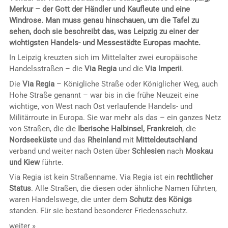
Merkur – der Gott der Händler und Kaufleute und eine
Windrose. Man muss genau hinschauen, um die Tafel zu
sehen, doch sie beschreibt das, was Leipzig zu einer der
wichtigsten Handels- und Messestädte Europas machte.
In Leipzig kreuzten sich im Mittelalter zwei europäische
Handelsstraßen – die
Via Regia
und die
Via Imperii
.
Die
Via Regia
– Königliche Straße oder Königlicher Weg, auch
Hohe Straße genannt – war bis in die frühe Neuzeit eine
wichtige, von West nach Ost verlaufende Handels- und
Militärroute in Europa. Sie war mehr als das – ein ganzes Netz
von Straßen, die die
Iberische Halbinsel, Frankreich
, die
Nordseeküste
und das
Rheinland
mit
Mitteldeutschland
verband und weiter nach Osten über
Schlesien
nach
Moskau
und Kiew
führte.
Via Regia ist kein Straßenname. Via Regia ist ein
rechtlicher
Status
. Alle Straßen, die diesen oder ähnliche Namen führten,
waren Handelswege, die unter dem
Schutz des Königs
standen. Für sie bestand besonderer Friedensschutz.
weiter »