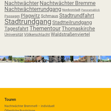
Nachtwächter
Nachtwächter Bremme
Nachtwächterrundgang
Nordvorstadt
Panoramablick
Stadtrundfahrt
Plagwitz
Schmaus
Passagen
Stadtrundgang
Stadtteilrundgang
Thementour
Tagesfahrt
Thomaskirche
Waldstraßenviertel
Universität
Völkerschlacht
Touren
Nachtwächter Bremme® – individuell
Öffentliche Rundgänge