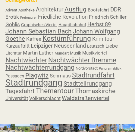
Ausflug
Architektur
DDR
Bootsfahrt
Advent
Apotheke
Friedliche Revolution
Erotik
Friedrich Schiller
Freimaurer
Herbst 89
Gohlis
Graphisches Viertel
Hauptbahnhof
Johann Sebastian Bach
Johann Wolfgang
Kostümführung
Goethe
Krimitour
Kaffee
Leipziger Neuseenland
Liebe
Kurzauftritt
Leutzsch
Martin Luther
Musikviertel
Literatur
Musik
Mundart
Nachtwächter
Nachtwächter Bremme
Nachtwächterrundgang
Nordvorstadt
Panoramablick
Stadtrundfahrt
Plagwitz
Schmaus
Passagen
Stadtrundgang
Stadtteilrundgang
Thementour
Tagesfahrt
Thomaskirche
Waldstraßenviertel
Universität
Völkerschlacht