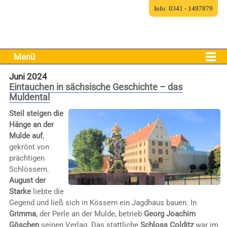
Info: 0341 - 1497879
Menü
Juni 2024
Eintauchen in sächsische Geschichte – das
Muldental
Steil steigen die
Hänge an der
Mulde auf
,
gekrönt von
prächtigen
Schlössern.
August der
Starke
liebte die
Gegend und ließ sich in Kössern ein Jagdhaus bauen. In
Grimma
, der Perle an der Mulde, betrieb
Georg Joachim
Göschen
seinen Verlag. Das stattliche
Schloss Colditz
war im