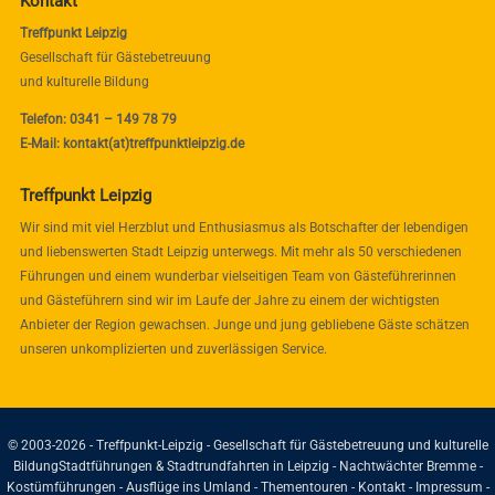
Kontakt
Treffpunkt Leipzig
Gesellschaft für Gästebetreuung
und kulturelle Bildung
Telefon: 0341 – 149 78 79
E-Mail: kontakt(at)treffpunktleipzig.de
Treffpunkt Leipzig
Wir sind mit viel Herzblut und Enthusiasmus als Botschafter der lebendigen
und liebenswerten Stadt Leipzig unterwegs. Mit mehr als 50 verschiedenen
Führungen und einem wunderbar vielseitigen Team von Gästeführerinnen
und Gästeführern sind wir im Laufe der Jahre zu einem der wichtigsten
Anbieter der Region gewachsen. Junge und jung gebliebene Gäste schätzen
unseren unkomplizierten und zuverlässigen Service.
© 2003-2026 - Treffpunkt-Leipzig - Gesellschaft für Gästebetreuung und kulturelle
Bildung
Stadtführungen & Stadtrundfahrten in Leipzig - Nachtwächter Bremme -
Kostümführungen - Ausflüge ins Umland - Thementouren -
Kontakt
-
Impressum
-