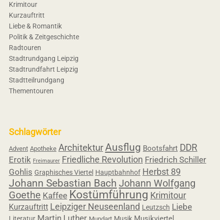
Krimitour
Kurzauftritt
Liebe & Romantik
Politik & Zeitgeschichte
Radtouren
Stadtrundgang Leipzig
Stadtrundfahrt Leipzig
Stadtteilrundgang
Thementouren
Schlagwörter
Ausflug
Architektur
DDR
Bootsfahrt
Advent
Apotheke
Friedliche Revolution
Erotik
Friedrich Schiller
Freimaurer
Herbst 89
Gohlis
Graphisches Viertel
Hauptbahnhof
Johann Sebastian Bach
Johann Wolfgang
Kostümführung
Goethe
Krimitour
Kaffee
Leipziger Neuseenland
Liebe
Kurzauftritt
Leutzsch
Martin Luther
Musikviertel
Literatur
Musik
Mundart