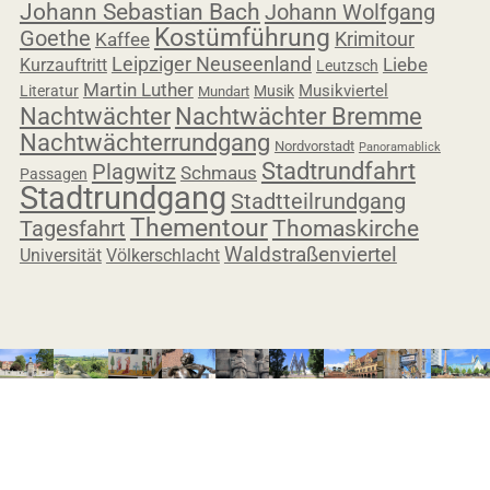
Johann Sebastian Bach
Johann Wolfgang
Kostümführung
Goethe
Krimitour
Kaffee
Leipziger Neuseenland
Liebe
Kurzauftritt
Leutzsch
Martin Luther
Musikviertel
Literatur
Musik
Mundart
Nachtwächter
Nachtwächter Bremme
Nachtwächterrundgang
Nordvorstadt
Panoramablick
Stadtrundfahrt
Plagwitz
Schmaus
Passagen
Stadtrundgang
Stadtteilrundgang
Thementour
Tagesfahrt
Thomaskirche
Waldstraßenviertel
Universität
Völkerschlacht