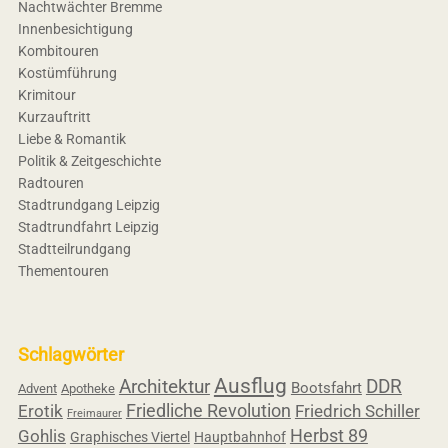
Nachtwächter Bremme
Innenbesichtigung
Kombitouren
Kostümführung
Krimitour
Kurzauftritt
Liebe & Romantik
Politik & Zeitgeschichte
Radtouren
Stadtrundgang Leipzig
Stadtrundfahrt Leipzig
Stadtteilrundgang
Thementouren
Schlagwörter
Ausflug
Architektur
DDR
Bootsfahrt
Advent
Apotheke
Friedliche Revolution
Erotik
Friedrich Schiller
Freimaurer
Herbst 89
Gohlis
Graphisches Viertel
Hauptbahnhof