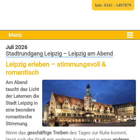
Info: 0341 - 1497879
Menü
Juli 2026
Stadtrundgang Leipzig – Leipzig am Abend
Leipzig erleben – stimmungsvoll &
romantisch
Am Abend
taucht das Licht
der Laternen die
Stadt Leipzig in
eine beonders
romantische
Stimmung.
Wenn das
geschäftige Treiben
des Tages zur Ruhe kommt,
lässt sich die Stadt mit anderen Augen und in einer
anderen