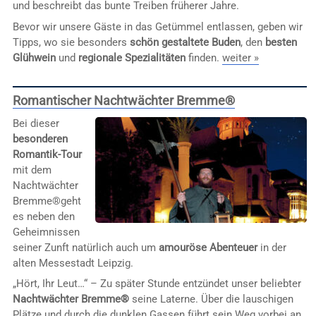
und beschreibt das bunte Treiben früherer Jahre.
Bevor wir unsere Gäste in das Getümmel entlassen, geben wir
Tipps, wo sie besonders
schön gestaltete Buden
, den
besten
Glühwein
und
regionale Spezialitäten
finden.
weiter »
Romantischer Nachtwächter Bremme®
Bei dieser
besonderen
Romantik-Tour
mit dem
Nachtwächter
Bremme®geht
es neben den
Geheimnissen
seiner Zunft natürlich auch um
amouröse Abenteuer
in der
alten Messestadt Leipzig.
„Hört, Ihr Leut…“ – Zu später Stunde entzündet unser beliebter
Nachtwächter Bremme®
seine Laterne. Über die lauschigen
Plätze und durch die dunklen Gassen führt sein Weg vorbei an