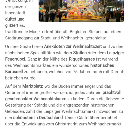
Verlockung. In
der ganzen
Innenstadt
duftet und
glitzert
es,
traditionelle Musik ertönt überall. Begleiten Sie uns auf einen
Stadtrundgang zur Stadt- und Weihnachts- geschichte.
Unsere Gäste hören
Anekdoten zur Weihnachtszeit
und zu den
sächsischen Spezialitäten wie dem
Stollen
oder dem
Leipziger
Feuerrüpel
. Ganz in der Nähe des
Riquethauses
ist während
des Weihnachtsmarktes ein wunderschönes
historisches
Karussell
zu betaunen, welches vor 75 Jahren noch mit Dampf
betrieben wurde.
Auf dem
Marktplatz
, wo die Buden immer enger und das
Getümmel immer größer werden, ist jedes Jahr ein
prachtvoll
geschmückter Weihnachtsbaum
zu finden. Durch die liebevolle
Gestaltung der Stände und die angrenzenden historischen
Gebäuden, zählt der Leipziger Weihnachtsmarkt inzwischen zu
den
schönsten in Deutschland
. Unser Gästeführer berichtet
über die Entwicklung vom Christmarkt zum Weihnachtsmarkt