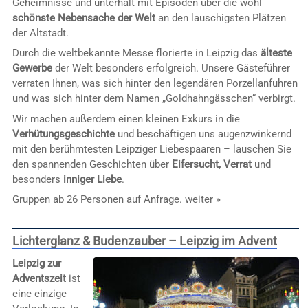
Geheimnisse und unterhält mit Episoden über die wohl
schönste Nebensache der Welt
an den lauschigsten Plätzen
der Altstadt.
Durch die weltbekannte Messe florierte in Leipzig das
älteste
Gewerbe
der Welt besonders erfolgreich. Unsere Gästeführer
verraten Ihnen, was sich hinter den legendären Porzellanfuhren
und was sich hinter dem Namen „Goldhahngässchen“ verbirgt.
Wir machen außerdem einen kleinen Exkurs in die
Verhütungsgeschichte
und beschäftigen uns augenzwinkernd
mit den berühmtesten Leipziger Liebespaaren – lauschen Sie
den spannenden Geschichten über
Eifersucht, Verrat
und
besonders
inniger Liebe
.
Gruppen ab 26 Personen auf Anfrage.
weiter »
Lichterglanz & Budenzauber – Leipzig im Advent
Leipzig zur
Adventszeit
ist
eine einzige