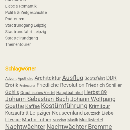
Liebe & Romantik
Politik & Zeitgeschichte
Radtouren
Stadtrundgang Leipzig
Stadtrundfahrt Leipzig
Stadtteilrundgang
Thementouren
Schlagwörter
Ausflug
Architektur
DDR
Bootsfahrt
Advent
Apotheke
Friedliche Revolution
Erotik
Friedrich Schiller
Freimaurer
Herbst 89
Gohlis
Graphisches Viertel
Hauptbahnhof
Johann Sebastian Bach
Johann Wolfgang
Kostümführung
Goethe
Krimitour
Kaffee
Leipziger Neuseenland
Liebe
Kurzauftritt
Leutzsch
Martin Luther
Musikviertel
Literatur
Musik
Mundart
Nachtwächter
Nachtwächter Bremme