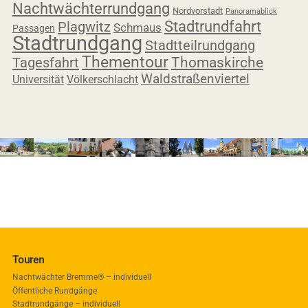
Nachtwächterrundgang
Nordvorstadt
Panoramablick
Stadtrundfahrt
Plagwitz
Schmaus
Passagen
Stadtrundgang
Stadtteilrundgang
Thementour
Tagesfahrt
Thomaskirche
Waldstraßenviertel
Universität
Völkerschlacht
Touren
Nachtwächter Bremme® – individuell
Öffentliche Rundgänge
Stadtrundgänge – individuell