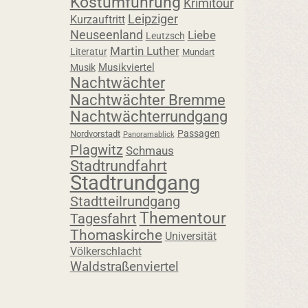
Kostümführung
Krimitour
Leipziger
Kurzauftritt
Neuseenland
Liebe
Leutzsch
Martin Luther
Literatur
Mundart
Musikviertel
Musik
Nachtwächter
Nachtwächter Bremme
Nachtwächterrundgang
Passagen
Nordvorstadt
Panoramablick
Plagwitz
Schmaus
Stadtrundfahrt
Stadtrundgang
Stadtteilrundgang
Thementour
Tagesfahrt
Thomaskirche
Universität
Völkerschlacht
Waldstraßenviertel