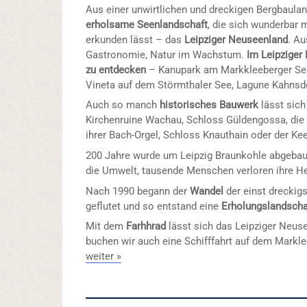
Aus einer unwirtlichen und dreckigen Bergbaula
erholsame Seenlandschaft
, die sich wunderbar 
erkunden lässt – das
Leipziger Neuseenland
. A
Gastronomie, Natur im Wachstum.
Im Leipziger 
zu entdecken
– Kanupark am Markkleeberger Se
Vineta auf dem Störmthaler See, Lagune Kahnsdo
Auch so manch
historisches Bauwerk
lässt sich
Kirchenruine Wachau, Schloss Güldengossa, die 
ihrer Bach-Orgel, Schloss Knauthain oder der Ke
200 Jahre wurde um Leipzig Braunkohle abgebaut.
die Umwelt, tausende Menschen verloren ihre H
Nach 1990 begann der
Wandel
der einst dreckig
geflutet und so entstand eine
Erholungslandscha
Mit dem
Farhhrad
lässt sich das Leipziger Neus
buchen wir auch eine Schifffahrt auf dem Markle
weiter »