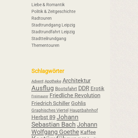
Liebe & Romantik
Politik & Zeitgeschichte
Radtouren
Stadtrundgang Leipzig
Stadtrundfahrt Leipzig
Stadtteilrundgang
Thementouren
Schlagwörter
Architektur
Advent
Apotheke
Ausflug
DDR
Erotik
Bootsfahrt
Friedliche Revolution
Freimaurer
Friedrich Schiller
Gohlis
Graphisches Viertel
Hauptbahnhof
Johann
Herbst 89
Sebastian Bach
Johann
Wolfgang Goethe
Kaffee