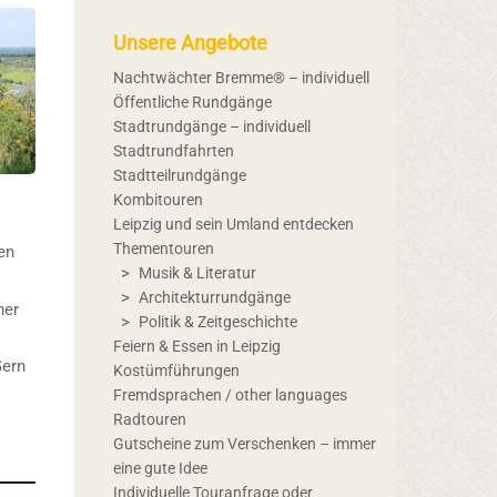
Unsere Angebote
Nachtwächter Bremme® – individuell
Öffentliche Rundgänge
Stadtrundgänge – individuell
Stadtrundfahrten
Stadtteilrundgänge
Kombitouren
Leipzig und sein Umland entdecken
Thementouren
en
Musik & Literatur
Architekturrundgänge
her
Politik & Zeitgeschichte
Feiern & Essen in Leipzig
Gern
Kostümführungen
Fremdsprachen / other languages
Radtouren
Gutscheine zum Verschenken – immer
eine gute Idee
Individuelle Touranfrage oder