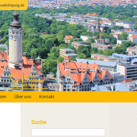
fpunktleipzig.de
nzen
Über uns
Kontakt
Suche