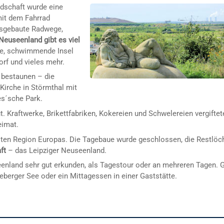
ndschaft wurde eine
mit dem Fahrrad
usgebaute Radwege,
Neuseenland gibt es viel
e, schwimmende Insel
rf und vieles mehr.
 bestaunen – die
Kirche in Störmthal mit
es´sche Park.
 Kraftwerke, Brikettfabriken, Kokereien und Schwelereien vergiftet
eimat.
sten Region Europas. Die Tagebaue wurde geschlossen, die Restlöc
ft
– das Leipziger Neuseenland.
eenland sehr gut erkunden, als Tagestour oder an mehreren Tagen. 
eberger See oder ein Mittagessen in einer Gaststätte.