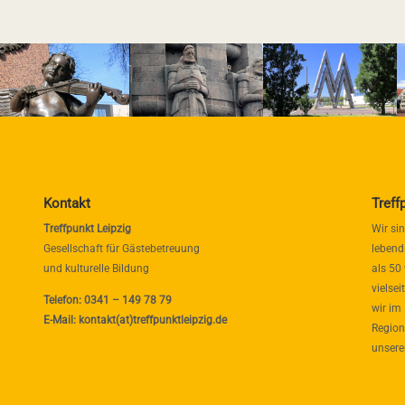
Kontakt
Treff
Treffpunkt Leipzig
Wir si
Gesellschaft für Gästebetreuung
lebend
und kulturelle Bildung
als 50
vielse
Telefon: 0341 – 149 78 79
wir im
E-Mail: kontakt(at)treffpunktleipzig.de
Region
unsere