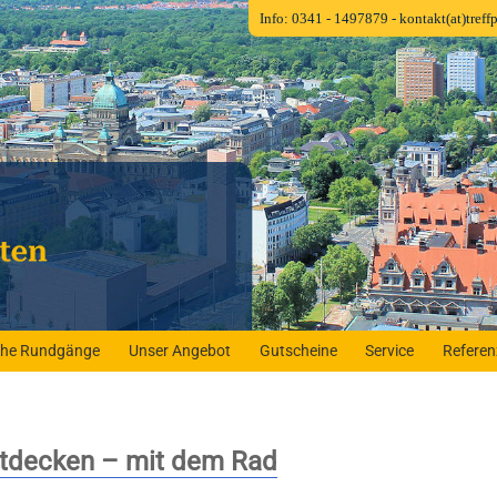
Info: 0341 - 1497879
- kontakt(at)tref
iche Rundgänge
Unser Angebot
Gutscheine
Service
Refere
ntdecken – mit dem Rad