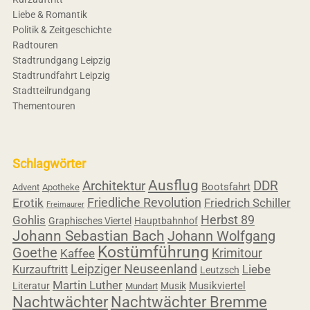
Liebe & Romantik
Politik & Zeitgeschichte
Radtouren
Stadtrundgang Leipzig
Stadtrundfahrt Leipzig
Stadtteilrundgang
Thementouren
Schlagwörter
Ausflug
Architektur
DDR
Bootsfahrt
Advent
Apotheke
Friedliche Revolution
Erotik
Friedrich Schiller
Freimaurer
Herbst 89
Gohlis
Graphisches Viertel
Hauptbahnhof
Johann Sebastian Bach
Johann Wolfgang
Kostümführung
Goethe
Krimitour
Kaffee
Leipziger Neuseenland
Liebe
Kurzauftritt
Leutzsch
Martin Luther
Musikviertel
Literatur
Musik
Mundart
Nachtwächter
Nachtwächter Bremme