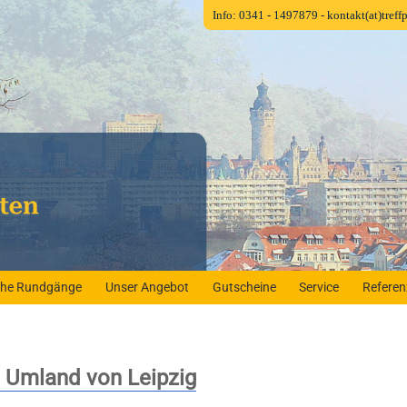
Info: 0341 - 1497879
- kontakt(at)tref
iche Rundgänge
Unser Angebot
Gutscheine
Service
Refere
m Umland von Leipzig