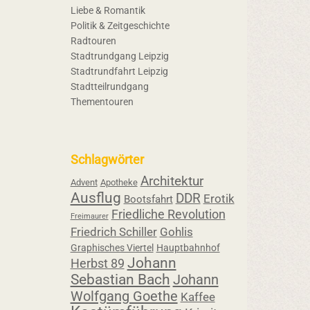
Liebe & Romantik
Politik & Zeitgeschichte
Radtouren
Stadtrundgang Leipzig
Stadtrundfahrt Leipzig
Stadtteilrundgang
Thementouren
Schlagwörter
Architektur
Advent
Apotheke
Ausflug
DDR
Erotik
Bootsfahrt
Friedliche Revolution
Freimaurer
Friedrich Schiller
Gohlis
Graphisches Viertel
Hauptbahnhof
Johann
Herbst 89
Sebastian Bach
Johann
Wolfgang Goethe
Kaffee