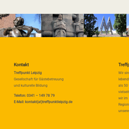
Kontakt
Treff
Treffpunkt Leipzig
Wir si
Gesellschaft für Gästebetreuung
lebend
und kulturelle Bildung
als 50
vielse
Telefon: 0341 – 149 78 79
wir im
E-Mail: kontakt(at)treffpunktleipzig.de
Region
unsere