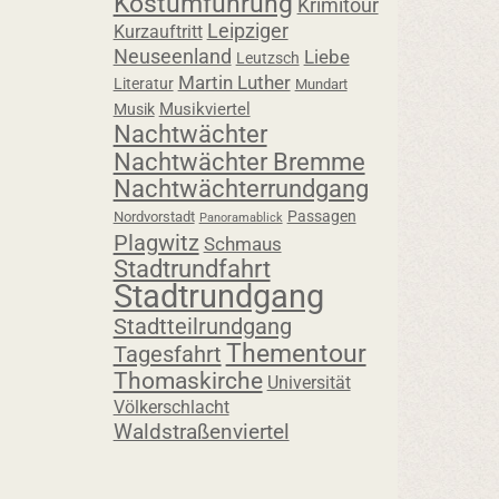
Kostümführung
Krimitour
Leipziger
Kurzauftritt
Neuseenland
Liebe
Leutzsch
Martin Luther
Literatur
Mundart
Musikviertel
Musik
Nachtwächter
Nachtwächter Bremme
Nachtwächterrundgang
Passagen
Nordvorstadt
Panoramablick
Plagwitz
Schmaus
Stadtrundfahrt
Stadtrundgang
Stadtteilrundgang
Thementour
Tagesfahrt
Thomaskirche
Universität
Völkerschlacht
Waldstraßenviertel