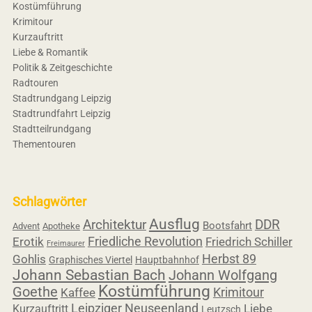
Kostümführung
Krimitour
Kurzauftritt
Liebe & Romantik
Politik & Zeitgeschichte
Radtouren
Stadtrundgang Leipzig
Stadtrundfahrt Leipzig
Stadtteilrundgang
Thementouren
Schlagwörter
Ausflug
Architektur
DDR
Bootsfahrt
Advent
Apotheke
Friedliche Revolution
Erotik
Friedrich Schiller
Freimaurer
Herbst 89
Gohlis
Graphisches Viertel
Hauptbahnhof
Johann Sebastian Bach
Johann Wolfgang
Kostümführung
Goethe
Krimitour
Kaffee
Leipziger Neuseenland
Liebe
Kurzauftritt
Leutzsch