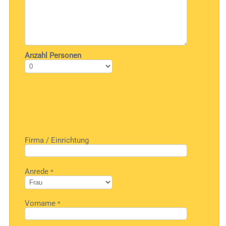
Anzahl Personen
Firma / Einrichtung
Bitte
Anrede
*
lasse
dieses
Feld
leer.
Vorname
*