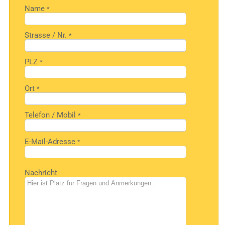
Bitte
Name
*
lasse
dieses
Feld
leer.
Strasse / Nr.
*
PLZ
*
Ort
*
Telefon / Mobil
*
E-Mail-Adresse
*
Bitte
Nachricht
lasse
dieses
Feld
leer.