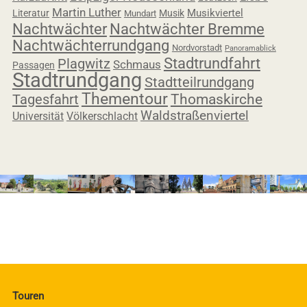
Martin Luther
Musikviertel
Literatur
Musik
Mundart
Nachtwächter
Nachtwächter Bremme
Nachtwächterrundgang
Nordvorstadt
Panoramablick
Stadtrundfahrt
Plagwitz
Schmaus
Passagen
Stadtrundgang
Stadtteilrundgang
Thementour
Tagesfahrt
Thomaskirche
Waldstraßenviertel
Universität
Völkerschlacht
Touren