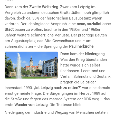
Dann kam der
Zweite Weltkrieg
. Zwar kam Leipzig im
Vergleich zu anderen deutschen Großstädten noch glimpflich
davon, doch ca. 35% der historischen Bausubstanz waren
verloren. Der ideologische Anspruch, eine
neue, sozialistische
Stadt
bauen zu wollen, brachte in den 1950er und 1960er
Jahren weitere schmerzliche Verluste. Der prächtige Bauten
am Augustusplatz, das Alte Gewandhaus und – am
schmerzlichsten – die Sprengung der
Paulinerkirche
.
Dann kam der
Niedergang
.
Was den Krieg überstanden
hatte wurde sich selbst
überlassen. Leerstand und
Verfall, Schmutz und Gestank
prägten die Leipziger
Innenstadt 1990.
„Ist Leipzig noch zu retten?“
war eine damals
ernst gemeinte Frage. Die Bürger gingen im Herbst 1989 auf
die Straße und fegten das marode System der DDR weg – das
erste
Wunder von Leipzig
. Die Tristesse blieb.
Niedergang der Industrie und Wegzug von Menschen setzten