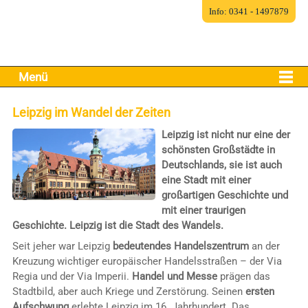
Info: 0341 - 1497879
Menü
Leipzig im Wandel der Zeiten
Leipzig ist nicht nur eine der
schönsten Großstädte in
Deutschlands, sie ist auch
eine Stadt mit einer
großartigen Geschichte und
mit einer traurigen
Geschichte. Leipzig ist die Stadt des Wandels.
Seit jeher war Leipzig
bedeutendes Handelszentrum
an der
Kreuzung wichtiger europäischer Handelsstraßen – der Via
Regia und der Via Imperii.
Handel und Messe
prägen das
Stadtbild, aber auch Kriege und Zerstörung. Seinen
ersten
Aufschwung
erlebte Leipzig im 16. Jahrhundert. Das