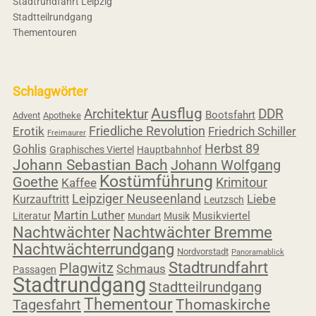
Stadtrundfahrt Leipzig
Stadtteilrundgang
Thementouren
Schlagwörter
Ausflug
Architektur
DDR
Bootsfahrt
Advent
Apotheke
Friedliche Revolution
Erotik
Friedrich Schiller
Freimaurer
Herbst 89
Gohlis
Graphisches Viertel
Hauptbahnhof
Johann Sebastian Bach
Johann Wolfgang
Kostümführung
Goethe
Krimitour
Kaffee
Leipziger Neuseenland
Liebe
Kurzauftritt
Leutzsch
Martin Luther
Musikviertel
Literatur
Musik
Mundart
Nachtwächter
Nachtwächter Bremme
Nachtwächterrundgang
Nordvorstadt
Panoramablick
Stadtrundfahrt
Plagwitz
Schmaus
Passagen
Stadtrundgang
Stadtteilrundgang
Thementour
Tagesfahrt
Thomaskirche