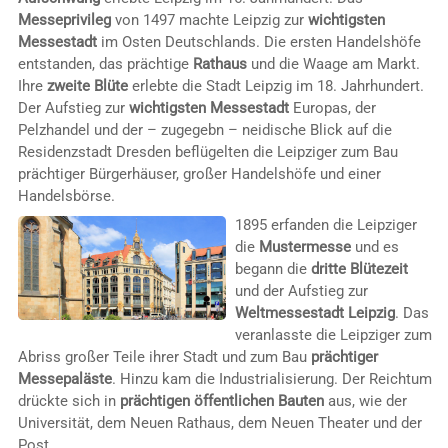
Messeprivileg
von 1497 machte Leipzig zur
wichtigsten
Messestadt
im Osten Deutschlands. Die ersten Handelshöfe
entstanden, das prächtige
Rathaus
und die Waage am Markt.
Ihre
zweite Blüte
erlebte die Stadt Leipzig im 18. Jahrhundert.
Der Aufstieg zur
wichtigsten Messestadt
Europas, der
Pelzhandel und der – zugegebn – neidische Blick auf die
Residenzstadt Dresden beflügelten die Leipziger zum Bau
prächtiger Bürgerhäuser, großer Handelshöfe und einer
Handelsbörse.
1895 erfanden die Leipziger
die
Mustermesse
und es
begann die
dritte Blütezeit
und der Aufstieg zur
Weltmessestadt Leipzig
. Das
veranlasste die Leipziger zum
Abriss großer Teile ihrer Stadt und zum Bau
prächtiger
Messepaläste
. Hinzu kam die Industrialisierung. Der Reichtum
drückte sich in
prächtigen öffentlichen Bauten
aus, wie der
Universität, dem Neuen Rathaus, dem Neuen Theater und der
Post.