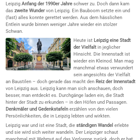
Leipzig
Anfang der 1990er Jahre
schwer zu. Doch dann kam
das
zweite Wunder
von Leipzig. Ein Bauboom setzte ein und
(fast) alles konnte gerettet werden. Aus dem hässlichen
Entlein wurde binnen weniger Jahre wieder ein stolzer
Schwan.
Heute ist
Leipzig eine Stadt
der Vielfalt
in jeglicher
Hinsicht. Die Innenstadt ist
wieder ein Kleinod. Man mag
manchmal etwas verwundert
sein angesichts der Vielfalt
an Baustilen – doch gerade das macht den
Reiz der Innenstadt
von Leipzig aus. Leipzig kann man sich anschauen, doch
besser, man entdeckt es. Durchgänge laden ein, die Stadt
hinter der Stadt zu erkunden – in den Höfen und Passagen.
Denkmäler und Gedenkstafeln
erzählen von den vielen
Persönlichkeiten, die in Leipzig lebten und wirkten.
Leipzig war und ist eine Stadt, die
ständigen Wandel
erlebte
und sie wird sich weiter wandeln. Der Leipziger schaut
manchmal mit Wehmut auf das Verlorene zurück, doch er hat