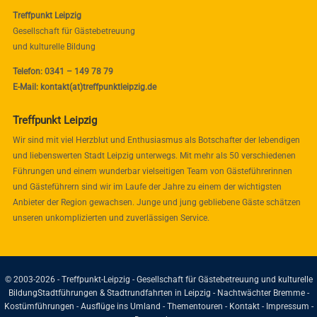
Treffpunkt Leipzig
Gesellschaft für Gästebetreuung
und kulturelle Bildung
Telefon: 0341 – 149 78 79
E-Mail: kontakt(at)treffpunktleipzig.de
Treffpunkt Leipzig
Wir sind mit viel Herzblut und Enthusiasmus als Botschafter der lebendigen
und liebenswerten Stadt Leipzig unterwegs. Mit mehr als 50 verschiedenen
Führungen und einem wunderbar vielseitigen Team von Gästeführerinnen
und Gästeführern sind wir im Laufe der Jahre zu einem der wichtigsten
Anbieter der Region gewachsen. Junge und jung gebliebene Gäste schätzen
unseren unkomplizierten und zuverlässigen Service.
© 2003-2026 - Treffpunkt-Leipzig - Gesellschaft für Gästebetreuung und kulturelle
Bildung
Stadtführungen & Stadtrundfahrten in Leipzig - Nachtwächter Bremme -
Kostümführungen - Ausflüge ins Umland - Thementouren -
Kontakt
-
Impressum
-