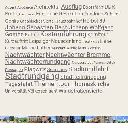
Ausflug
Architektur
DDR
Bootsfahrt
Advent
Apotheke
Friedliche Revolution
Erotik
Friedrich Schiller
Freimaurer
Herbst 89
Gohlis
Graphisches Viertel
Hauptbahnhof
Johann Sebastian Bach
Johann Wolfgang
Kostümführung
Goethe
Krimitour
Kaffee
Leipziger Neuseenland
Liebe
Kurzauftritt
Leutzsch
Martin Luther
Musikviertel
Literatur
Musik
Mundart
Nachtwächter
Nachtwächter Bremme
Nachtwächterrundgang
Nordvorstadt
Panoramablick
Stadtrundfahrt
Plagwitz
Schmaus
Passagen
Stadtrundgang
Stadtteilrundgang
Thementour
Tagesfahrt
Thomaskirche
Waldstraßenviertel
Universität
Völkerschlacht