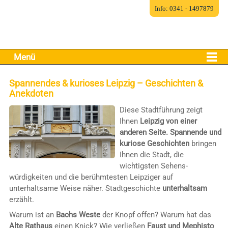
Info: 0341 - 1497879
Menü
Spannendes & kurioses Leipzig – Geschichten &
Anekdoten
Diese Stadtführung zeigt
Ihnen
Leipzig von einer
anderen Seite.
Spannende und
kuriose Geschichten
bringen
Ihnen die Stadt, die
wichtigsten Sehens-
würdigkeiten und die berühmtesten Leipziger auf
unterhaltsame Weise näher. Stadtgeschichte
unterhaltsam
erzählt.
Warum ist an
Bachs Weste
der Knopf offen? Warum hat das
Alte Rathaus
einen Knick? Wie verließen
Faust und Mephisto