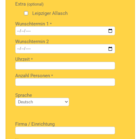
Extra
(optional)
lasse
dieses
Leipziger Allasch
Feld
Wunschtermin 1
*
leer.
Wunschtermin 2
Uhrzeit
*
Anzahl Personen
*
Bitte
Sprache
lasse
dieses
Feld
leer.
Firma / Einrichtung