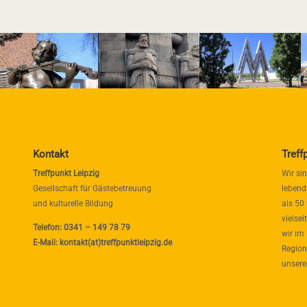
Kontakt
Treff
Treffpunkt Leipzig
Wir si
Gesellschaft für Gästebetreuung
lebend
und kulturelle Bildung
als 50
vielse
Telefon: 0341 – 149 78 79
wir im
E-Mail: kontakt(at)treffpunktleipzig.de
Region
unsere