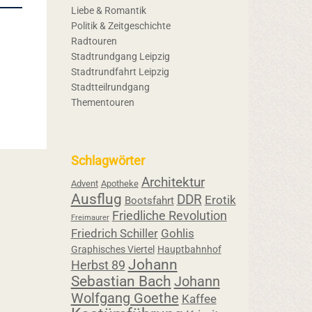
Liebe & Romantik
Politik & Zeitgeschichte
Radtouren
Stadtrundgang Leipzig
Stadtrundfahrt Leipzig
Stadtteilrundgang
Thementouren
Schlagwörter
Architektur
Advent
Apotheke
Ausflug
DDR
Erotik
Bootsfahrt
Friedliche Revolution
Freimaurer
Friedrich Schiller
Gohlis
Graphisches Viertel
Hauptbahnhof
Johann
Herbst 89
Sebastian Bach
Johann
Wolfgang Goethe
Kaffee