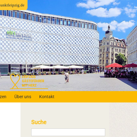
fpunktleipzig.de
nzen
Über uns
Kontakt
Suche