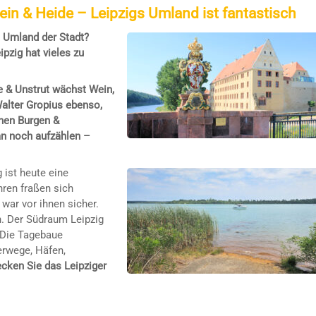
in & Heide – Leipzigs Umland ist fantastisch
s Umland der Stadt?
pzig hat vieles zu
 & Unstrut wächst Wein,
Walter Gropius ebenso,
inen Burgen &
an noch aufzählen –
 ist heute eine
hren fraßen sich
war vor ihnen sicher.
. Der Südraum Leipzig
 Die Tagebaue
erwege, Häfen,
cken Sie das Leipziger