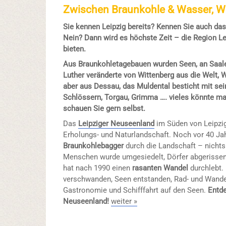
Zwischen Braunkohle & Wasser, We
Sie kennen Leipzig bereits? Kennen Sie auch da
Nein? Dann wird es höchste Zeit – die Region Lei
bieten.
Aus Braunkohletagebauen wurden Seen, an Saale
Luther veränderte von Wittenberg aus die Welt, 
aber aus Dessau, das Muldental besticht mit se
Schlössern, Torgau, Grimma …. vieles könnte m
schauen Sie gern selbst.
Das
Leipziger Neuseenland
im Süden von Leipzig
Erholungs- und Naturlandschaft. Noch vor 40 Ja
Braunkohlebagger
durch die Landschaft – nichts 
Menschen wurde umgesiedelt, Dörfer abgerissen
hat nach 1990 einen
rasanten Wandel
durchlebt.
verschwanden, Seen entstanden, Rad- und Wand
Gastronomie und Schifffahrt auf den Seen.
Entde
Neuseenland!
weiter »