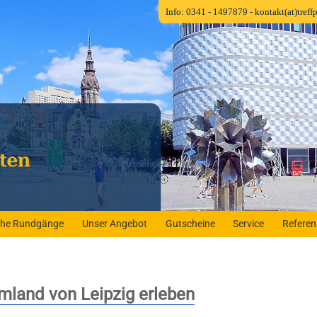
Info: 0341 - 1497879
- kontakt(at)tref
iche Rundgänge
Unser Angebot
Gutscheine
Service
Refere
mland von Leipzig erleben