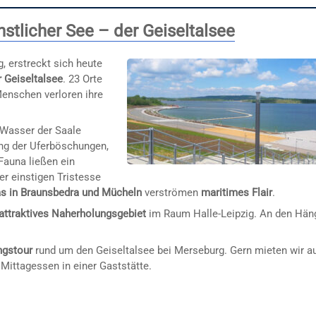
stlicher See – der Geiseltalsee
g, erstreckt sich heute
r Geiseltalsee
. 23 Orte
Menschen verloren ihre
Wasser der Saale
ung der Uferböschungen,
Fauna ließen ein
er einstigen Tristesse
s in Braunsbedra und Mücheln
verströmen
maritimes Flair
.
attraktives Naherholungsgebiet
im Raum Halle-Leipzig. An den Hän
ngstour
rund um den Geiseltalsee bei Merseburg. Gern mieten wir a
 Mittagessen in einer Gaststätte.