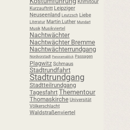
Kostümführung
Krimitour
Leipziger
Kurzauftritt
Neuseenland
Liebe
Leutzsch
Martin Luther
Literatur
Mundart
Musikviertel
Musik
Nachtwächter
Nachtwächter Bremme
Nachtwächterrundgang
Passagen
Nordvorstadt
Panoramablick
Plagwitz
Schmaus
Stadtrundfahrt
Stadtrundgang
Stadtteilrundgang
Thementour
Tagesfahrt
Thomaskirche
Universität
Völkerschlacht
Waldstraßenviertel