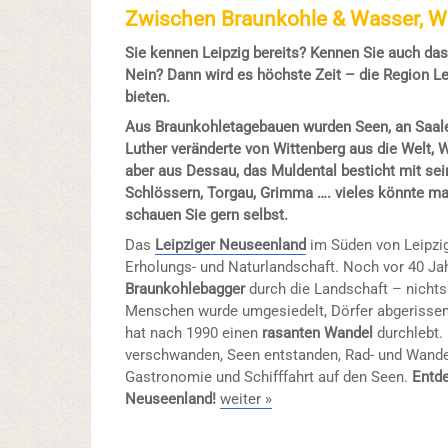
Zwischen Braunkohle & Wasser, We
Sie kennen Leipzig bereits? Kennen Sie auch da
Nein? Dann wird es höchste Zeit – die Region Lei
bieten.
Aus Braunkohletagebauen wurden Seen, an Saale
Luther veränderte von Wittenberg aus die Welt, 
aber aus Dessau, das Muldental besticht mit se
Schlössern, Torgau, Grimma …. vieles könnte m
schauen Sie gern selbst.
Das
Leipziger Neuseenland
im Süden von Leipzig
Erholungs- und Naturlandschaft. Noch vor 40 Ja
Braunkohlebagger
durch die Landschaft – nichts 
Menschen wurde umgesiedelt, Dörfer abgerissen
hat nach 1990 einen
rasanten Wandel
durchlebt.
verschwanden, Seen entstanden, Rad- und Wand
Gastronomie und Schifffahrt auf den Seen.
Entde
Neuseenland!
weiter »