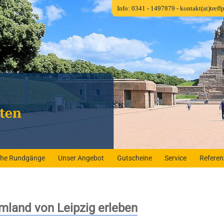
Info: 0341 - 1497879
- kontakt(at)tref
iche Rundgänge
Unser Angebot
Gutscheine
Service
Refere
mland von Leipzig erleben