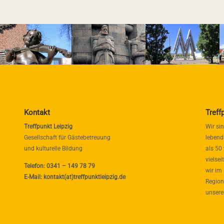
Kontakt
Treff
Treffpunkt Leipzig
Wir si
Gesellschaft für Gästebetreuung
lebend
und kulturelle Bildung
als 50
vielse
Telefon: 0341 – 149 78 79
wir im
E-Mail: kontakt(at)treffpunktleipzig.de
Region
unsere