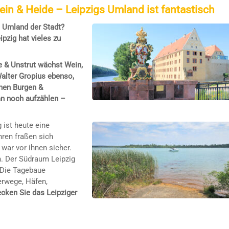
in & Heide – Leipzigs Umland ist fantastisch
s Umland der Stadt?
pzig hat vieles zu
 & Unstrut wächst Wein,
Walter Gropius ebenso,
inen Burgen &
an noch aufzählen –
 ist heute eine
hren fraßen sich
war vor ihnen sicher.
. Der Südraum Leipzig
 Die Tagebaue
erwege, Häfen,
cken Sie das Leipziger