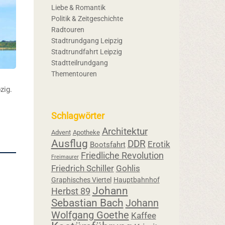
Liebe & Romantik
Politik & Zeitgeschichte
Radtouren
Stadtrundgang Leipzig
Stadtrundfahrt Leipzig
Stadtteilrundgang
Thementouren
zig.
Schlagwörter
Architektur
Advent
Apotheke
Ausflug
DDR
Erotik
Bootsfahrt
Friedliche Revolution
Freimaurer
Friedrich Schiller
Gohlis
Graphisches Viertel
Hauptbahnhof
Johann
Herbst 89
Sebastian Bach
Johann
Wolfgang Goethe
Kaffee