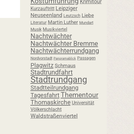
Kostümführung
Krimitour
Leipziger
Kurzauftritt
Neuseenland
Liebe
Leutzsch
Martin Luther
Literatur
Mundart
Musikviertel
Musik
Nachtwächter
Nachtwächter Bremme
Nachtwächterrundgang
Passagen
Nordvorstadt
Panoramablick
Plagwitz
Schmaus
Stadtrundfahrt
Stadtrundgang
Stadtteilrundgang
Thementour
Tagesfahrt
Thomaskirche
Universität
Völkerschlacht
Waldstraßenviertel