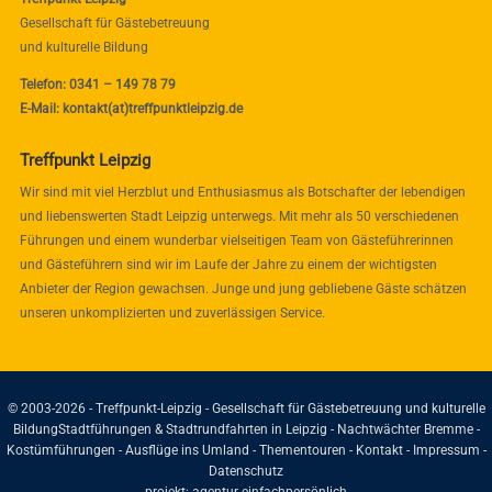
Gesellschaft für Gästebetreuung
und kulturelle Bildung
Telefon: 0341 – 149 78 79
E-Mail: kontakt(at)treffpunktleipzig.de
Treffpunkt Leipzig
Wir sind mit viel Herzblut und Enthusiasmus als Botschafter der lebendigen
und liebenswerten Stadt Leipzig unterwegs. Mit mehr als 50 verschiedenen
Führungen und einem wunderbar vielseitigen Team von Gästeführerinnen
und Gästeführern sind wir im Laufe der Jahre zu einem der wichtigsten
Anbieter der Region gewachsen. Junge und jung gebliebene Gäste schätzen
unseren unkomplizierten und zuverlässigen Service.
© 2003-2026 - Treffpunkt-Leipzig - Gesellschaft für Gästebetreuung und kulturelle
Bildung
Stadtführungen & Stadtrundfahrten in Leipzig - Nachtwächter Bremme -
Kostümführungen - Ausflüge ins Umland - Thementouren -
Kontakt
-
Impressum
-
Datenschutz
projekt:
agentur einfachpersönlich