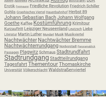
Architektur
DDR
Bootsfahrt
Advent
Apotheke
Friedliche Revolution
Erotik
Friedrich Schiller
Freimaurer
Herbst 89
Gohlis
Graphisches Viertel
Hauptbahnhof
Johann Sebastian Bach
Johann Wolfgang
Kostümführung
Goethe
Krimitour
Kaffee
Leipziger Neuseenland
Liebe
Kurzauftritt
Leutzsch
Martin Luther
Musikviertel
Literatur
Musik
Mundart
Nachtwächter
Nachtwächter Bremme
Nachtwächterrundgang
Nordvorstadt
Panoramablick
Stadtrundfahrt
Plagwitz
Schmaus
Passagen
Stadtrundgang
Stadtteilrundgang
Thementour
Tagesfahrt
Thomaskirche
Waldstraßenviertel
Universität
Völkerschlacht