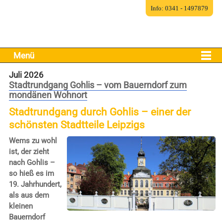
Info: 0341 - 1497879
Menü
Juli 2026
Stadtrundgang Gohlis – vom Bauerndorf zum
mondänen Wohnort
Stadtrundgang durch Gohlis – einer der
schönsten Stadtteile Leipzigs
Wems zu wohl
ist, der zieht
nach Gohlis –
so hieß es im
19. Jahrhundert,
als aus dem
kleinen
Bauerndorf