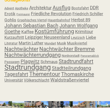
Ausflug
Architektur
DDR
Bootsfahrt
Advent
Apotheke
Friedliche Revolution
Erotik
Friedrich Schiller
Freimaurer
Herbst 89
Gohlis
Graphisches Viertel
Hauptbahnhof
Johann Sebastian Bach
Johann Wolfgang
Kostümführung
Goethe
Krimitour
Kaffee
Leipziger Neuseenland
Liebe
Kurzauftritt
Leutzsch
Martin Luther
Musikviertel
Literatur
Musik
Mundart
Nachtwächter
Nachtwächter Bremme
Nachtwächterrundgang
Nordvorstadt
Panoramablick
Stadtrundfahrt
Plagwitz
Schmaus
Passagen
Stadtrundgang
Stadtteilrundgang
Thementour
Tagesfahrt
Thomaskirche
Waldstraßenviertel
Universität
Völkerschlacht