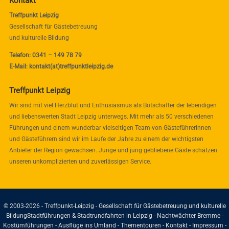
Kontakt
Treffpunkt Leipzig
Gesellschaft für Gästebetreuung
und kulturelle Bildung
Telefon: 0341 – 149 78 79
E-Mail: kontakt(at)treffpunktleipzig.de
Treffpunkt Leipzig
Wir sind mit viel Herzblut und Enthusiasmus als Botschafter der lebendigen
und liebenswerten Stadt Leipzig unterwegs. Mit mehr als 50 verschiedenen
Führungen und einem wunderbar vielseitigen Team von Gästeführerinnen
und Gästeführern sind wir im Laufe der Jahre zu einem der wichtigsten
Anbieter der Region gewachsen. Junge und jung gebliebene Gäste schätzen
unseren unkomplizierten und zuverlässigen Service.
© 2003-2026 - Treffpunkt-Leipzig - Gesellschaft für Gästebetreuung und kulturelle
Bildung
Stadtführungen & Stadtrundfahrten in Leipzig - Nachtwächter Bremme -
Kostümführungen - Ausflüge ins Umland - Thementouren -
Kontakt
-
Impressum
-