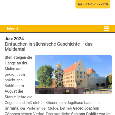
Info: 0341 - 1497879
Menü
Juni 2024
Eintauchen in sächsische Geschichte – das
Muldental
Steil steigen die
Hänge an der
Mulde auf
,
gekrönt von
prächtigen
Schlössern.
August der
Starke
liebte die
Gegend und ließ sich in Kössern ein Jagdhaus bauen. In
Grimma
, der Perle an der Mulde, betrieb
Georg Joachim
Göschen
seinen Verlag. Das stattliche
Schloss Colditz
war im