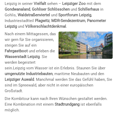
Leipzig in seiner
Vielfalt
sehen –
Leipziger Zoo
mit dem
Gondwanaland
,
Gohliser Schlösschen
und
Schillerhaus
in
Gohlis,
Waldstraßenviertel
und
Sportforum Leipzig
,
Industriestadtteil
Plagwitz
,
MDR-Sendezentrum
,
Panometer
Leipzig
und
Völkerschlachtdenkmal
.
Nach einem Mittagessen, das
wir gern für Sie organisieren,
steigen Sie auf ein
Fahrgastboot
und erleben die
Wasserstadt Leipzig
. Sie
werden begeistert
sein.Leipzig vom Wasser ist ein Erlebnis. Staunen Sie über
umgenutzte Industriebauten
, maritime Neubauten und den
Leipziger Auwald
. Manchmal werden Sie das Gefühl haben, Sie
sind im Spreewald, aber nicht in einer europäischen
Großstadt.
Die Kombitour kann nach Ihren Wünschen gestaltet werden.
Eine Kombination mit einem
Stadtrundgang
ist ebenfalls
möglich.