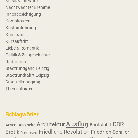
Musik & Literatur
Nachtwächter Bremme
Innenbesichtigung
Kombitouren
Kostümführung
Krimitour
Kurzauftritt
Liebe & Romantik
Politik & Zeitgeschichte
Radtouren
Stadtrundgang Leipzig
Stadtrundfahrt Leipzig
Stadtteilrundgang
Thementouren
Schlagwörter
Ausflug
Architektur
DDR
Bootsfahrt
Advent
Apotheke
Friedliche Revolution
Erotik
Friedrich Schiller
Freimaurer