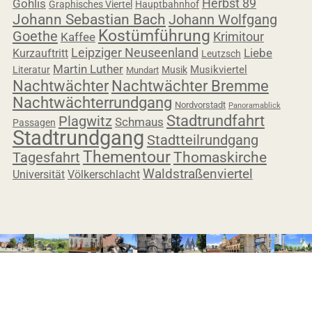
Herbst 89
Gohlis
Graphisches Viertel
Hauptbahnhof
Johann Sebastian Bach
Johann Wolfgang
Kostümführung
Goethe
Krimitour
Kaffee
Leipziger Neuseenland
Liebe
Kurzauftritt
Leutzsch
Martin Luther
Musikviertel
Literatur
Musik
Mundart
Nachtwächter
Nachtwächter Bremme
Nachtwächterrundgang
Nordvorstadt
Panoramablick
Stadtrundfahrt
Plagwitz
Schmaus
Passagen
Stadtrundgang
Stadtteilrundgang
Thementour
Tagesfahrt
Thomaskirche
Waldstraßenviertel
Universität
Völkerschlacht